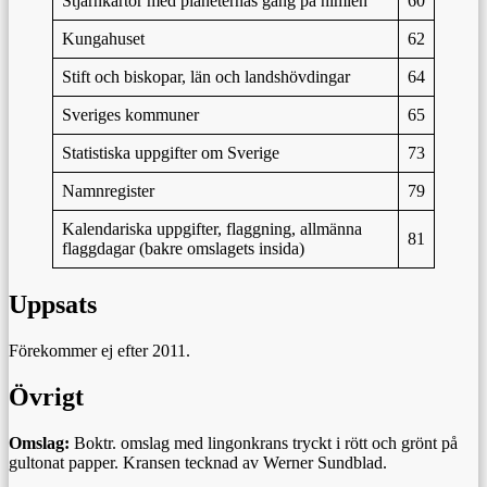
Stjärnkartor med planeternas gång på himlen
60
Kungahuset
62
Stift och biskopar, län och landshövdingar
64
Sveriges kommuner
65
Statistiska uppgifter om Sverige
73
Namnregister
79
Kalendariska uppgifter, flaggning, allmänna
81
flaggdagar (bakre omslagets insida)
Uppsats
Förekommer ej efter 2011.
Övrigt
Omslag:
Boktr. omslag med lingonkrans tryckt i rött och grönt på
gultonat papper. Kransen tecknad av Werner Sundblad.