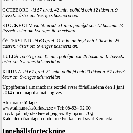
GÖTEBORG
vid 57 grad. 42 min. polhöjd och 12 tidsmin. 9
tidssek. väster om Sveriges tidsmeridian
.
STOCKHOLM
vid 59 grad. 21 min. polhöjd och 12 tidsmin. 14
tidssek. öster om Sveriges tidsmeridian
.
ÖSTERSUND
vid 63 grad. 11 min. polhöjd och 1 tidsmin. 25
tidssek. väster om Sveriges tidsmeridian
.
LULEÅ
vid 65 grad. 35 min. polhöjd och 28 tidsmin. 37 tidssek.
öster om Sveriges tidsmeridian
.
KIRUNA
vid 67 grad. 51 min. polhöjd och 20 tidsmin. 57 tidssek.
öster om Sveriges tidsmeridian
.
Uppgifterna i almanackans textdel avser förhållandena den 1 juni
2014 om ej något annat angives.
Almanacksförlaget
www.almanacksforlaget.se • Tel: 08-634 92 00
Tryckt på miljödeklarerat papper, Kymprint, 70g
Kalendern framtagen under medverkan av David Kennedal
Innehållsförteckning