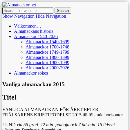
Almanackor.net
Dedikerad den enkla, häftade och skurna almanackan 1540-2026
Show Navigation
Hide Navigation
Välkommen…
Almanackans historia
Almanackor 1540-2026
Almanackor 1540-1699
Almanackor 1700-1748
Almanackor 1749-1799
Almanackor 1800-1899
Almanackor 1900-1999
Almanackor 2000-2026
Almanackor sökes
Vanliga almanackan 2015
Titel
VANLIGA ALMANACKAN FÖR ÅRET EFTER
FRÄLSARENS KRISTI FÖDELSE 2015 till följande horisonter
LUND
vid 55 grad. 42 min. polhöjd och 7 tidsmin. 15 tidssek.
väster om Sveriges tidsmeridian
.