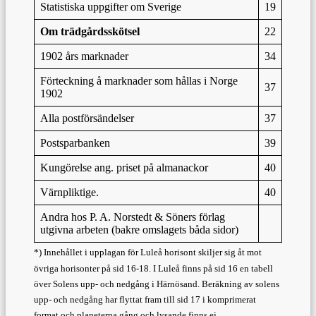
Statistiska uppgifter om Sverige
19
Om trädgårdsskötsel
22
1902 års marknader
34
Förteckning å marknader som hållas i Norge
37
1902
Alla postförsändelser
37
Postsparbanken
39
Kungörelse ang. priset på almanackor
40
Värnpliktige.
40
Andra hos P. A. Norstedt & Söners förlag
utgivna arbeten (bakre omslagets båda sidor)
*) Innehållet i upplagan för Luleå horisont skiljer sig åt mot
övriga horisonter på sid 16-18. I Luleå finns på sid 16 en tabell
över Solens upp- och nedgång i Härnösand. Beräkning av solens
upp- och nedgång har flyttat fram till sid 17 i komprimerat
format och planeterna gång och lysande finns ej.