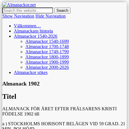
Almanackor.net
Dedikerad den enkla, häftade och skurna almanackan 1540-2026
Show Navigation
Hide Navigation
Välkommen…
Almanackans historia
Almanackor 1540-2026
Almanackor 1540-1699
Almanackor 1700-1748
Almanackor 1749-1799
Almanackor 1800-1899
Almanackor 1900-1999
Almanackor 2000-2026
Almanackor sökes
Almanack 1902
Titel
ALMANACK FÖR ÅRET EFTER FRÄLSARENS KRISTI
FÖDELSE 1902 till
a ) STOCKHOLMS HORISONT BELÄGEN VID 59 GRAD. 21
MIN. POLHÖJD.