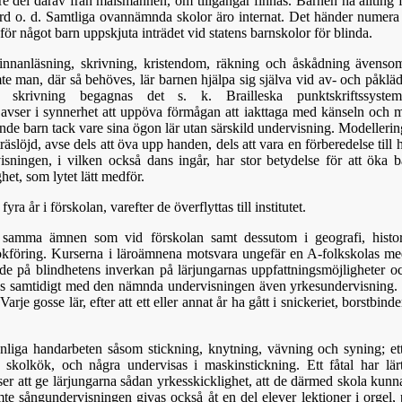
dre del därav från målsmannen, om tillgångar finnas. Barnen ha allting f
ård o. d. Samtliga ovannämnda skolor äro internat. Det händer numera
ör något barn uppskjuta inträdet vid statens barnskolor för blinda.
i innanläsning, skrivning, kristendom, räkning och åskådning ävenso
e man, där så behöves, lär barnen hjälpa sig själva vid av- och påklä
skrivning begagnas det s. k. Brailleska punktskriftssyst
vser i synnerhet att uppöva förmågan att iakttaga med känseln och 
nde barn tack vare sina ögon lär utan särskild undervisning. Modeller
 träslöjd, avse dels att öva upp handen, dels att vara en förberedelse til
isningen, i vilken också dans ingår, har stor betydelse för att öka b
et, som lytet lätt medför.
ra år i förskolan, varefter de överflyttas till institutet.
 i samma ämnen som vid förskolan samt dessutom i geografi, histori
okföring. Kurserna i läroämnena motsvara ungefär en A-folkskolas me
e på blindhetens inverkan på lärjungarnas uppfattningsmöjligheter oc
as samtidigt med den nämnda undervisningen även yrkesundervisning. D
arje gosse lär, efter att ett eller annat år ha gått i snickeriet, borstbind
nnliga handarbeten såsom stickning, knytning, vävning och syning; et
ts skolkök, och några undervisas i maskinstickning. Ett fåtal har lärt
r att ge lärjungarna sådan yrkesskicklighet, att de därmed skola kunna 
ämte sångundervisningen givas också åt en del elever lektioner i orgel, 