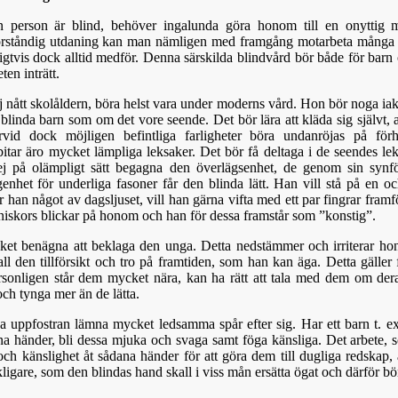
n person är blind, behöver ingalunda göra honom till en onyttig 
ståndig utdaning kan man nämligen med framgång motarbeta många a
rligtvis dock alltid medför. Denna särskilda blindvård bör både för bar
ten inträtt.
 nått skolåldern, böra helst vara under moderns vård. Hon bör noga iakt
t blinda barn som om det vore seende. Det bör lära att kläda sig självt
vid dock möjligen befintliga farligheter böra undanröjas på för
bitar äro mycket lämpliga leksaker. Det bör få deltaga i de seendes 
n ej på olämpligt sätt begagna den överlägsenhet, de genom sin syn
enhet för underliga fasoner får den blinda lätt. Han vill stå på en o
 han något av dagsljuset, vill han gärna vifta med ett par fingrar framf
niskors blickar på honom och han för dessa framstår som ”konstig”.
et benägna att beklaga den unga. Detta nedstämmer och irriterar ho
all den tillförsikt och tro på framtiden, som han kan äga. Detta gäller 
sonligen står dem mycket nära, kan ha rätt att tala med dem om deras
ch tynga mer än de lätta.
 uppfostran lämna mycket ledsamma spår efter sig. Har ett barn t. ex. 
a händer, bli dessa mjuka och svaga samt föga känsliga. Det arbete, 
ch känslighet åt sådana händer för att göra dem till dugliga redskap, ä
ligare, som den blindas hand skall i viss mån ersätta ögat och därför bö