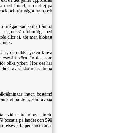
. ex. då det gäller uppfostran
aga med fördel, om det ej på
rock och rör något fram och
förmågan kan skifta från tid
der sig också nödtorftigt med
ola eller ej, gör man klokast
blinda.
lass, och olika yrken kräva
vsevärt större än det, som
för olika yrken. Hos oss har
 lider av så stor nedsättning
folkräkningar ingen bestämd
a antalet på dem, som av sig
utan vid sluträkningen torde
79 bosatta på landet och 598
ämförelsevis få personer födas