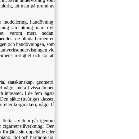
ritt, såväl undervisning som
 aldrig, att man på grund av
m modellering, handövning,
dning samt ätning m. m. dyl.
emet, varom mera nedan.
meddela de blinda barnen en
ingen och handövningen, som
l hantverksundervisningen vid
arnens rörlighet och för att
a, statskunskap, geometri,
d något mera i vissa ämnen
h intressen. I de fem lägsta
en sjätte (treåriga) klassen
eri eller korgmakeri, några få
t flertal av dem går igenom
 cigarrett-tillverkning. Den
förtjäna sitt uppehälle eller
piano, fiol och harmonilära.