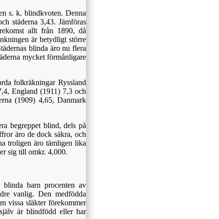
den s. k. blindkvoten. Denna
ch städerna 3,43. Jämföras
rekomst allt från 1890, då
nkningen är betydligt större
ädernas blinda äro nu flera
täderna mycket förmånligare
jorda folkräkningar Ryssland
7,4, England (1911) 7,3 och
derna (1909) 4,65, Danmark
era begreppet blind, dels på
ffror äro de dock säkra, och
na troligen äro tämligen lika
er sig till omkr. 4,000.
a blinda barn procenten av
indre vanlig. Den medfödda
nom vissa släkter förekommer
jälv är blindfödd eller har