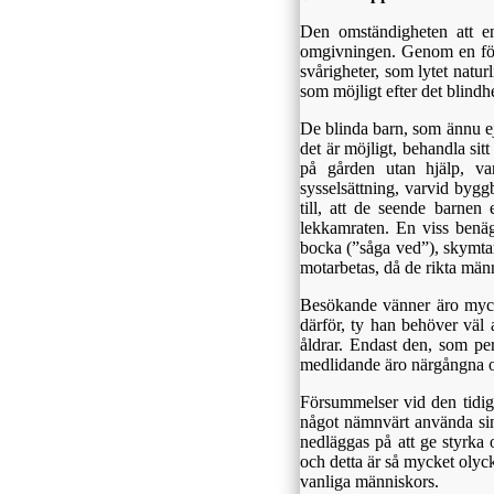
Den omständigheten att e
omgivningen. Genom en för
svårigheter, som lytet natu
som möjligt efter det blindhe
De blinda barn, som ännu ej
det är möjligt, behandla sit
på gården utan hjälp, var
sysselsättning, varvid bygg
till, att de seende barne
lekkamraten. En viss benäg
bocka (”såga ved”), skymtar
motarbetas, då de rikta män
Besökande vänner äro myck
därför, ty han behöver väl 
åldrar. Endast den, som per
medlidande äro närgångna o
Försummelser vid den tidiga
något nämnvärt använda sin
nedläggas på att ge styrka o
och detta är så mycket olyck
vanliga människors.