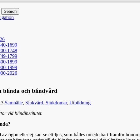
or.net
ade och skurna almanackan 1540-2026
igation
26
540-1699
700-1748
749-1799
800-1899
900-1999
000-2026
blinda och blindvård
13
Samhälle
,
Sjukvård, Sjukdomar
,
Utbildning
or vid blindinstitutet.
inda?
av ögon eller ej kan se ett ljus, som hålles omedelbart framför hono