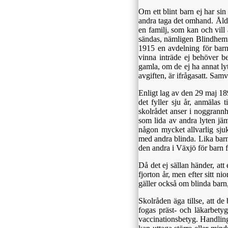
Om ett blint barn ej har si
andra taga det omhand. Ålde
en familj, som kan och vill 
sändas, nämligen Blindhemm
1915 en avdelning för barn,
vinna inträde ej behöver be
gamla, om de ej ha annat ly
avgiften, är ifrågasatt. Sa
Enligt lag av den 29 maj 189
det fyller sju år, anmälas 
skolrådet anser i noggrannh
som lida av andra lyten jäm
någon mycket allvarlig sjuk
med andra blinda. Lika barn
den andra i Växjö för barn 
Då det ej sällan händer, att e
fjorton år, men efter sitt ni
gäller också om blinda barn,
Skolråden äga tillse, att d
fogas präst- och läkarbetyg
vaccinationsbetyg. Handling