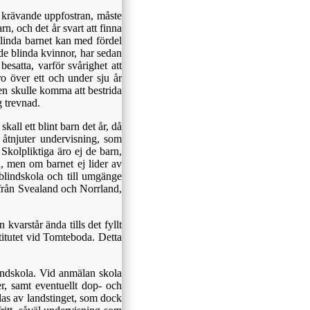
t krävande uppfostran, måste
, och det år svart att finna
 blinda barnet kan med fördel
e blinda kvinnor, har sedan
esatta, varför svårighet att
ro över ett och under sju år
en skulle komma att bestrida
g trevnad.
all ett blint barn det år, då
t åtnjuter undervisning, som
Skolpliktiga äro ej de barn,
n, men om barnet ej lider av
 blindskola och till umgänge
 från Svealand och Norrland,
n kvarstår ända tills det fyllt
nstitutet vid Tomteboda. Detta
lindskola. Vid anmälan skola
er, samt eventuellt dop- och
las av landstinget, som dock