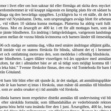
n mor i livet eller om hon saknar tid eller förmåga att sköta dess mycke
rdomshemmet är väl knappt någonsin en lämplig plats för ett sådant barn
åtaga sig den besvärliga uppgiften. Lyckligtvis ha vi ett ställe, dit det
et vid Nynäshamn. Detta, som ursprungligen avsågs blott för arbetand
 vid vilken 10 sådana kunna mottagas. Platserna ha aldrig varit fullt b
faras. Mot en årsavgift av 400 kr. i ett för allt mottagas barn, som ä
te jämte blindheten. En ändring i fattigvårdslagen, varigenom landsting
mvaron mellan de vuxna blinda kvinnorna och barnen länder till ömsesidi
6 och stadga av samma dag, vilka med smärre ändringar alltjämt gälla, sk
till inträde vid en statens förskola för blinda, såframt det ej i hemme
et och omfattning motsvara den, som meddelas i offentlig blindskola. 
te blindheten. Lagen tillåter visserligen två års uppskov med anmäla
dom, far det i allmänhet bäst av att så tidigt som möjligt komma till
 leka bäst.” Tvenne förskolor finnas, den ena vid Tomteboda för barn
från Götaland.
tt barn blir blint efter sitt sjunde år, är det stadgat, att anmälningsplikte
onde år kan barnet ej intas i förskola, utan måste då anmälas till blindi
 som av andra orsaker ej i tid anmälts vid förskola.
e blinda barnen inom respektive distrikt anmälas till undervisning vid b
 efter särskilda formulär, som tillhandahållas av vederbörande rektor
arna böra helst vara insända före den 1 juni. Årsavgiften, 400 kr., beta