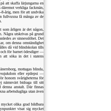
på att skaffa lärjungarna en
s däremot verkliga fackmän,
-8-årig, men för att undvika
an fullvuxna få många av de
n.
tt som årligen är det någon,
n. Några utskrivas på grund
ranledes av sinnesslöhet. Det
vekar, om denna omständighet
lles då vid blindskolan tills
år och för barnet ödesdiger —
 att söka in det i statens
Vänersborg, mottagas blinda,
essjukdom eller epilepsi —
 för honom svårigheterna för
 nämnvärt bidraga till sitt
d denna anstalt. Där finnas
uxna arbetsdugliga utan även
 mycket olika grad bildbara
synpunkter visat sig mycket