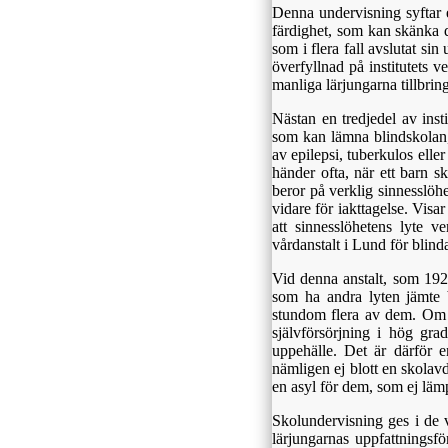
Denna undervisning syftar e
färdighet, som kan skänka 
som i flera fall avslutat s
överfyllnad på institutets
manliga lärjungarna tillbrin
Nästan en tredjedel av inst
som kan lämna blindskolan,
av epilepsi, tuberkulos elle
händer ofta, när ett barn s
beror på verklig sinnesslöhe
vidare för iakttagelse. Visa
att sinnesslöhetens lyte 
vårdanstalt i Lund för blind
Vid denna anstalt, som 1922
som ha andra lyten jämte 
stundom flera av dem. Om en
självförsörjning i hög gra
uppehälle. Det är därför e
nämligen ej blott en skolav
en asyl för dem, som ej läm
Skolundervisning ges i de 
lärjungarnas uppfattningsf