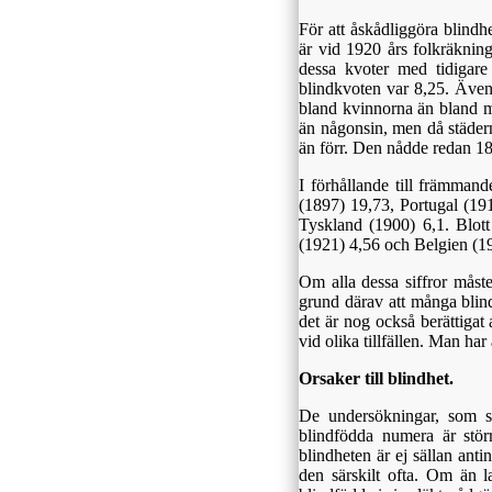
För att åskådliggöra blindh
är vid 1920 års folkräkni
dessa kvoter med tidigare
blindkvoten var 8,25. Även 
bland kvinnorna än bland m
än någonsin, men då städer
än förr. Den nådde redan 1
I förhållande till främmand
(1897) 19,73, Portugal (19
Tyskland (1900) 6,1. Blot
(1921) 4,56 och Belgien (1
Om alla dessa siffror måste
grund därav att många blind
det är nog också berättigat 
vid olika tillfällen. Man har 
Orsaker till blindhet.
De undersökningar, som se
blindfödda numera är stör
blindheten är ej sällan ant
den särskilt ofta. Om än l