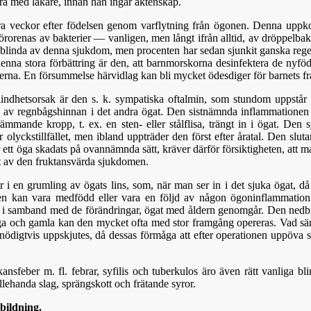
öra med läkare, innan han ingår äktenskap.
ra veckor efter födelsen genom varflytning från ögonen. Denna uppk
örorenas av bakterier — vanligen, men långt ifrån alltid, av dröppelba
et blinda av denna sjukdom, men procenten har sedan sjunkit ganska rege
 denna stora förbättring är den, att barnmorskorna desinfektera de ny
erna. En försummelse härvidlag kan bli mycket ödesdiger för barnets fr
ndhetsorsak är den s. k. sympatiska oftalmin, som stundom uppstår i e
n av regnbågshinnan i det andra ögat. Den sistnämnda inflammationen 
främmande kropp, t. ex. en sten- eller stålflisa, trängt in i ögat. Den 
 olyckstillfället, men ibland uppträder den först efter åratal. Den sluta
ett öga skadats på ovannämnda sätt, kräver därför försiktigheten, att man 
t av den fruktansvärda sjukdomen.
r i en grumling av ögats lins, som, när man ser in i det sjuka ögat, då
 kan vara medfödd eller vara en följd av någon ögoninflammation 
 samband med de förändringar, ögat med åldern genomgår. Den nedbri
och gamla kan den mycket ofta med stor framgång opereras. Vad särski
 onödigtvis uppskjutes, då dessas förmåga att efter operationen uppöva 
ansfeber m. fl. febrar, syfilis och tuberkulos äro även rätt vanliga b
allehanda slag, sprängskott och frätande syror.
bildning.