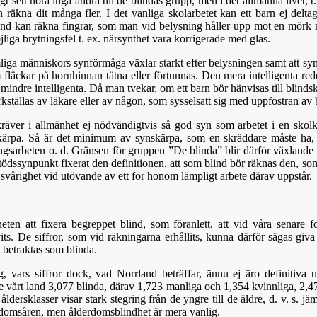
gt sett höra inga andra till de blindas grupp, men i det allmänna livet, t
n räkna dit många fler. I det vanliga skolarbetet kan ett barn ej delt
ånd kan räkna fingrar, som man vid belysning håller upp mot en mörk 
jliga brytningsfel t. ex. närsynthet vara korrigerade med glas.
mliga människors synförmåga växlar starkt efter belysningen samt att syn
som fläckar på hornhinnan tätna eller förtunnas. Den mera intelligenta re
 mindre intelligenta. Då man tvekar, om ett barn bör hänvisas till blindsk
rkställas av läkare eller av någon, som sysselsatt sig med uppfostran av 
räver i allmänhet ej nödvändigtvis så god syn som arbetet i en skolk
kärpa. Så är det minimum av synskärpa, som en skräddare måste ha, a
ingsarbeten o. d. Gränsen för gruppen ”De blinda” blir därför växlande 
ödssynpunkt fixerat den definitionen, att som blind bör räknas den, som
 svårighet vid utövande av ett för honom lämpligt arbete därav uppstår.
eten att fixera begreppet blind, som föranlett, att vid våra senare 
vits. De siffror, som vid räkningarna erhållits, kunna därför sägas giv
 betraktas som blinda.
, vars siffror dock, vad Norrland beträffar, ännu ej äro definitiva 
 vårt land 3,077 blinda, därav 1,723 manliga och 1,354 kvinnliga, 2,4
ldersklasser visar stark stegring från de yngre till de äldre, d. v. s. j
arndomsåren, men ålderdomsblindhet är mera vanlig.