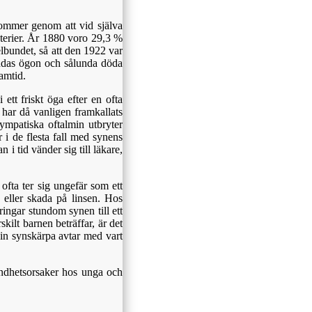
ommer genom att vid själva
kterier. År 1880 voro 29,3 %
lbundet, så att den 1922 var
föddas ögon och sålunda döda
amtid.
tt friskt öga efter en ofta
har då vanligen framkallats
sympatiska oftalmin utbryter
r i de flesta fall med synens
i tid vänder sig till läkare,
 ofta ter sig ungefär som ett
eller skada på linsen. Hos
ngar stundom synen till ett
lt barnen beträffar, är det
sin synskärpa avtar med vart
lindhetsorsaker hos unga och