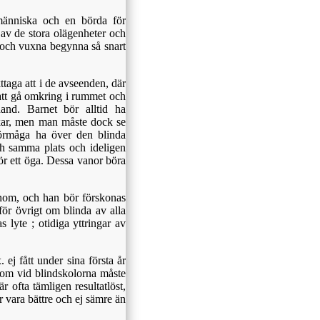
människa och en börda för
v de stora olägenheter och
n och vuxna begynna så snart
taga att i de avseenden, där
, att gå omkring i rummet och
hand. Barnet bör alltid ha
lekar, men man måste dock se
förmåga ha över den blinda
ch samma plats och ideligen
ör ett öga. Dessa vanor böra
nom, och han bör förskonas
för övrigt om blinda av alla
 lyte ; otidiga yttringar av
ej fått under sina första år
som vid blindskolorna måste
r ofta tämligen resultatlöst,
r vara bättre och ej sämre än