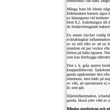
blindfödda i sin släkt, rådg
Många barn bli blinda någ
födelseakten barnets ögon f
av lärjungarna vid institut
blott 8,2. Anledningen till
de fördärvbringande bakteri
En annan mycket vanlig bli
svåriakttagbar inflammatio
av en stöt eller av att en 
stundom ett par veckor efter
förlust på båda ögonen. När 
som kan förebygga utbrotte
Den s. k. gråa starren bestå
knappnålshuvud. Sjukdomen
gamla uppkommer den ofta i
minimum, men både på unga 
av vikt, att operationen ej
år, som går.
Hjärninflammation, scharlak
gamla, likaså yttre våld av 
Blindas uppfostran och ut