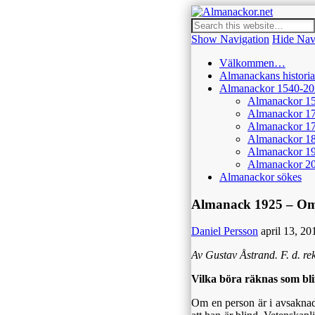
Almanack
Dedikerad den enkla, häft
Show Navigation
Hide Nav
Välkommen…
Almanackans historia
Almanackor 1540-20
Almanackor 1
Almanackor 1
Almanackor 1
Almanackor 1
Almanackor 1
Almanackor 2
Almanackor sökes
Almanack 1925 – Om 
Daniel Persson
april 13, 20
Av Gustav Åstrand. F. d. rekt
Vilka böra räknas som bl
Om en person är i avsaknad 