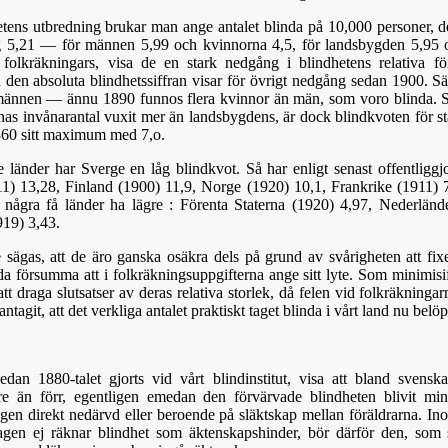
etens utbredning brukar man ange antalet blinda på 10,000 personer, 
ng 5,21 — för männen 5,99 och kvinnorna 4,5, för landsbygden 5,95 o
 folkräkningars, visa de en stark nedgång i blindhetens relativa fö
den absoluta blindhetssiffran visar för övrigt nedgång sedan 1900. Sä
ännen — ännu 1890 funnos flera kvinnor än män, som voro blinda. St
nas invånarantal vuxit mer än landsbygdens, är dock blindkvoten för s
860 sitt maximum med 7,o.
e länder har Sverge en låg blindkvot. Så har enligt senast offentligg
11) 13,28, Finland (1900) 11,9, Norge (1920) 10,1, Frankrike (1911) 
t några få länder ha lägre : Förenta Staterna (1920) 4,97, Nederlän
919) 3,43.
 sägas, att de äro ganska osäkra dels på grund av svårigheten att fix
a försumma att i folkräkningsuppgifterna ange sitt lyte. Som minimisi
att draga slutsatser av deras relativa storlek, då felen vid folkräkningar
antagit, att det verkliga antalet praktiskt taget blinda i vårt land nu belöp
dan 1880-talet gjorts vid vårt blindinstitut, visa att bland svensk
re än förr, egentligen emedan den förvärvade blindheten blivit m
ingen direkt nedärvd eller beroende på släktskap mellan föräldrarna. I
agen ej räknar blindhet som äktenskapshinder, bör därför den, som s