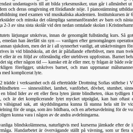
ndast undantagsvis till att bilda yrkesmusiker, utan går i allmänhet ut 
dem och deras omgivning ett förädlande nöje. I pianostämning utbilda
in utbildning med examen vid musikaliska akademien. Institutskursen är 6
 verkstäder och minska det olämpliga sammanförandet av barn och näst
ga 2-3 av sina sista skolår vid den nedan omtalade skolan i Kristineham
itutets lärjungar utskrivas, innan de genomgått fullständig kurs. Så go
 emedan han återfått sin syn — vanligen efter genomgången operatio
r annan sjukdom, men det är i all synnerhet vanligt, att utskrivningen fö
krives in vid blindskola, att det är påfallande efterblivet, men man t
t eller är en följd av oförståndig eller utebliven uppfostran. Barnet behå
r det sig efter någon tid — kanske ett år eller mer, ty frågan är både sv
verkligen föreligger, utskrives barnet, och man uppmanar målsmannen
a med komplicerat lyte.
 trädde i verksamhet och då efterträdde Drottning Sofias stiftelse i 
blindheten — sinnesslöhet, lamhet, vanförhet, dövhet, stumhet, sinn
 blind lider av ett eller flera lyten jämte blindheten, ökas tydligen
d, och är det komplicerande lytet mycket utpräglat, kan han oftast ej
n välsignad sak, att skyddslingarna kunna få stanna hela sitt liv vi
delning för de unga, som äro bildbara, och en arbetsavdelning för de v
pligen kunna vara i någon av de andra avdelningarna.
vanliga blindskolämnena, naturligtvis med kurserna jämkade efter de i
örmåga. Handarbetet är övervägande ställt på vävning, som ur flera 