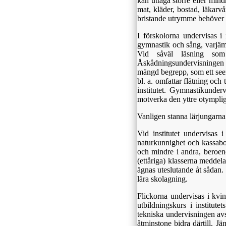
kan uttaga större eller min
mat, kläder, bostad, läkarv
bristande utrymme behöver f
I förskolorna undervisas 
gymnastik och sång, varjämt
Vid såväl läsning som 
Åskådningsundervisningen a
mängd begrepp, som ett see
bl. a. omfattar flätning och
institutet. Gymnastikunderv
motverka den yttre otympligh
Vanligen stanna lärjungarna fy
Vid institutet undervisas
naturkunnighet och kassab
och mindre i andra, beroend
(ettåriga) klasserna meddel
ägnas uteslutande åt sådan. V
lära skolagning.
Flickorna undervisas i kvi
utbildningskurs i institute
tekniska undervisningen avse
åtminstone bidra därtill. J