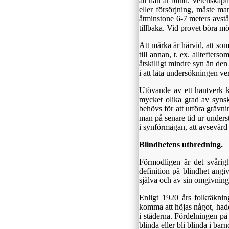
att han är blind. Vetenskapli
eller försörjning, måste ma
åtminstone 6-7 meters avst
tillbaka. Vid provet böra mö
Att märka är härvid, att so
till annan, t. ex. alltefter
åtskilligt mindre syn än den
i att låta undersökningen ve
Utövande av ett hantverk k
mycket olika grad av syns
behövs för att utföra grävn
man på senare tid ur underst
i synförmågan, att avsevärd
Blindhetens utbredning.
Förmodligen är det svårigh
definition på blindhet angi
själva och av sin omgivning
Enligt 1920 års folkräkning
komma att höjas något, hade
i städerna. Fördelningen på å
blinda eller bli blinda i b