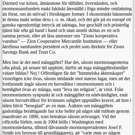
Därmed var krisen, åtminstone för tillfället, överstånden, och
mormonsamfundets makt faktiskt återställd i föga mindre omfattning
än förut, om än utövad i försiktigare former. I ekonomiskt hänseende
är denna makt sedan dess t. o. m. ökad, och det gör på en europé ett
ganska egendomligt intryck att iakttaga, hur geschäft och prästerlig
tjänst här ofta gå hand i hand och utan anstöt skötas av en och
samma person, eller att läsa annonser om ”Zions kooperativa
varuhus” — Zion Cooperative Mercantile Institution — eller
återfinna samfundets president och profet som direktör för Zions
Savings Bank and Trust Co.
Men hur är det med månggiftet? Har det, såsom mormonagenterna
ofta påstå, på senare tid upphört, därför att inga månggiftesfamiljer
vidare bildas? Nej ! Offentligen får det ”himmelska äktenskapet”
visserligen icke övas, såsom stridande mot statens lagar, men att det
fortfarande ingår såsom en huvudlära i mormonismen och i
hemlighet övas av många, som ”leva sin religion”, är visst. Från
mormonismens synpunkt är ock månggiftet en nödvändighet, enär
såsom huvudvillkor för kvinnans salighet uppställes kravet, att hon i
tiden blivit ”beseglad” av en man. Åsikten om månggiftets
gudomliga berättigande har icke heller på något sätt rubbats genom
manifestet av 1890, som betraktas såsom avtvunget. Vid det
officiella förhör, som år 1904 hölls i Washington med
mormonledarna, tillstod dåvarande mormonpresidenten Josef F.
Smith (en brorson till grundläggaren), att ”varje man av någon