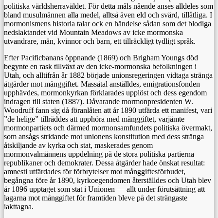
politiska världsherraväldet. För detta måls nående anses alldeles som
bland musulmännen alla medel, alltså även eld och svärd, tillåtliga. I
mormonismens historia talar ock en händelse sådan som det blodiga
nedslaktandet vid Mountain Meadows av icke mormonska
utvandrare, män, kvinnor och barn, ett tillräckligt tydligt språk.
Efter Pacificbanans öppnande (1869) och Brigham Youngs död
begynte en rask tillväxt av den icke-mormonska befolkningen i
Utah, och alltifrån år 1882 började unionsregeringen vidtaga stränga
åtgärder mot månggiftet. Massåtal anställdes, emigrationsfonden
upphävdes, mormonkyrkan förklarades upplöst och dess egendom
indragen till staten (1887). Dåvarande mormonpresidenten W.
Woodruff fann sig då föranlåten att år 1890 utfärda ett manifest, vari
”de helige” tillråddes att upphöra med månggiftet, varjämte
mormonpartiets och därmed mormonsamfundets politiska övermakt,
som ansågs stridande mot unionens konstitution med dess stränga
åtskiljande av kyrka och stat, maskerades genom
mormonvalmännens uppdelning på de stora politiska partierna
republikaner och demokrater. Dessa åtgärder hade önskat resultat:
amnesti utfärdades för förbrytelser mot månggiftesförbudet,
begångna före år 1890, kyrkoegendomen återställdes och Utah blev
år 1896 upptaget som stat i Unionen — allt under förutsättning att
lagarna mot månggiftet för framtiden bleve på det strängaste
iakttagna.