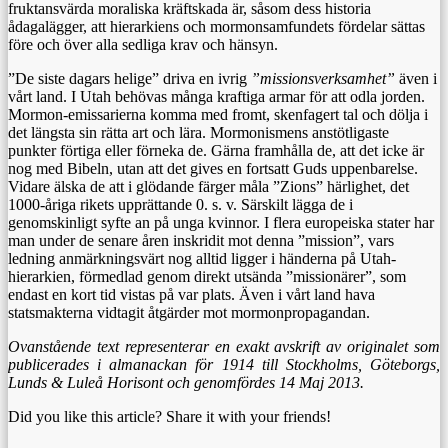
fruktansvärda moraliska kräftskada är, såsom dess historia
ådagalägger, att hierarkiens och mormonsamfundets fördelar sättas
före och över alla sedliga krav och hänsyn.
”De siste dagars helige” driva en ivrig
”missionsverksamhet”
även i
vårt land. I Utah behövas många kraftiga armar för att odla jorden.
Mormon-emissarierna komma med fromt, skenfagert tal och dölja i
det längsta sin rätta art och lära. Mormonismens anstötligaste
punkter förtiga eller förneka de. Gärna framhålla de, att det icke är
nog med Bibeln, utan att det gives en fortsatt Guds uppenbarelse.
Vidare älska de att i glödande färger måla ”Zions” härlighet, det
1000-åriga rikets upprättande 0. s. v. Särskilt lägga de i
genomskinligt syfte an på unga kvinnor. I flera europeiska stater har
man under de senare åren inskridit mot denna ”mission”, vars
ledning anmärkningsvärt nog alltid ligger i händerna på Utah-
hierarkien, förmedlad genom direkt utsända ”missionärer”, som
endast en kort tid vistas på var plats. Även i vårt land hava
statsmakterna vidtagit åtgärder mot mormonpropagandan.
Ovanstående text representerar en exakt avskrift av originalet som
publicerades i almanackan för 1914 till Stockholms, Göteborgs,
Lunds & Luleå Horisont och genomfördes 14 Maj 2013.
Did you like this article? Share it with your friends!