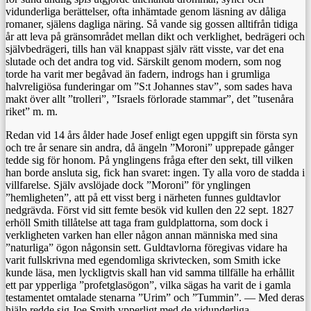
vidunderliga berättelser, ofta inhämtade genom läsning av dåliga
romaner, själens dagliga näring. Så vande sig gossen alltifrån tidiga
år att leva på gränsområdet mellan dikt och verklighet, bedrägeri och
självbedrägeri, tills han väl knappast själv rätt visste, var det ena
slutade och det andra tog vid. Särskilt genom modern, som nog
torde ha varit mer begåvad än fadern, indrogs han i grumliga
halvreligiösa funderingar om ”S:t Johannes stav”, som sades hava
makt över allt ”trolleri”, ”Israels förlorade stammar”, det ”tusenåra
riket” m. m.
Redan vid 14 års ålder hade Josef enligt egen uppgift sin första syn
och tre år senare sin andra, då ängeln ”Moroni” upprepade gånger
tedde sig för honom. På ynglingens fråga efter den sekt, till vilken
han borde ansluta sig, fick han svaret: ingen. Ty alla voro de stadda i
villfarelse. Själv avslöjade dock ”Moroni” för ynglingen
”hemligheten”, att på ett visst berg i närheten funnes guldtavlor
nedgrävda. Först vid sitt femte besök vid kullen den 22 sept. 1827
erhöll Smith tillåtelse att taga fram guldplattorna, som dock i
verkligheten varken han eller någon annan människa med sina
”naturliga” ögon någonsin sett. Guldtavlorna föregivas vidare ha
varit fullskrivna med egendomliga skrivtecken, som Smith icke
kunde läsa, men lyckligtvis skall han vid samma tillfälle ha erhållit
ett par ypperliga ”profetglasögon”, vilka sägas ha varit de i gamla
testamentet omtalade stenarna ”Urim” och ”Tummin”. — Med deras
hjälp redde sig Joe Smith ypperligt med de vidunderliga