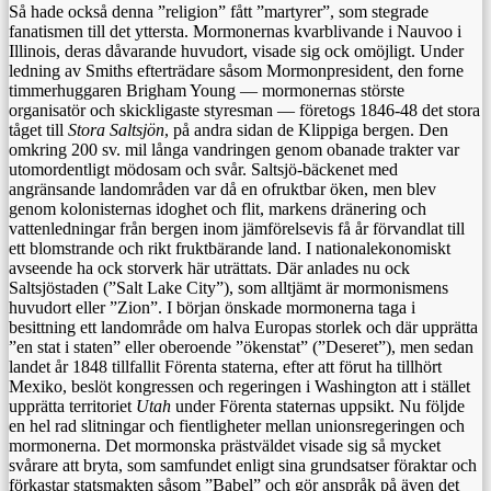
Så hade också denna ”religion” fått ”martyrer”, som stegrade
fanatismen till det yttersta. Mormonernas kvarblivande i Nauvoo i
Illinois, deras dåvarande huvudort, visade sig ock omöjligt. Under
ledning av Smiths efterträdare såsom Mormonpresident, den forne
timmerhuggaren Brigham Young — mormonernas störste
organisatör och skickligaste styresman — företogs 1846-48 det stora
tåget till
Stora Saltsjön
, på andra sidan de Klippiga bergen. Den
omkring 200 sv. mil långa vandringen genom obanade trakter var
utomordentligt mödosam och svår. Saltsjö-bäckenet med
angränsande landområden var då en ofruktbar öken, men blev
genom kolonisternas idoghet och flit, markens dränering och
vattenledningar från bergen inom jämförelsevis få år förvandlat till
ett blomstrande och rikt fruktbärande land. I nationalekonomiskt
avseende ha ock storverk här uträttats. Där anlades nu ock
Saltsjöstaden (”Salt Lake City”), som alltjämt är mormonismens
huvudort eller ”Zion”. I början önskade mormonerna taga i
besittning ett landområde om halva Europas storlek och där upprätta
”en stat i staten” eller oberoende ”ökenstat” (”Deseret”), men sedan
landet år 1848 tillfallit Förenta staterna, efter att förut ha tillhört
Mexiko, beslöt kongressen och regeringen i Washington att i stället
upprätta territoriet
Utah
under Förenta staternas uppsikt. Nu följde
en hel rad slitningar och fientligheter mellan unionsregeringen och
mormonerna. Det mormonska prästväldet visade sig så mycket
svårare att bryta, som samfundet enligt sina grundsatser föraktar och
förkastar statsmakten såsom ”Babel” och gör anspråk på även det