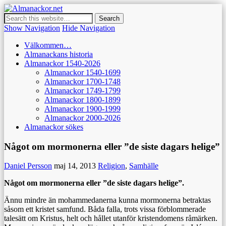
Almanackor.net
Dedikerad den enkla, häftade och skurna almanackan 1540-2026
Show Navigation
Hide Navigation
Välkommen…
Almanackans historia
Almanackor 1540-2026
Almanackor 1540-1699
Almanackor 1700-1748
Almanackor 1749-1799
Almanackor 1800-1899
Almanackor 1900-1999
Almanackor 2000-2026
Almanackor sökes
Något om mormonerna eller ”de siste dagars helige”
Daniel Persson
maj 14, 2013
Religion
,
Samhälle
Något om mormonerna eller ”de siste dagars helige”.
Ännu mindre än mohammedanerna kunna mormonerna betraktas
såsom ett kristet samfund. Båda falla, trots vissa förblommerade
talesätt om Kristus, helt och hållet utanför kristendomens råmärken.