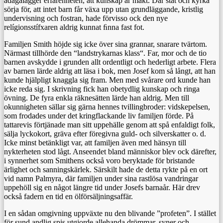
ådagalägger erfarenheten, att kunskap är makt. Där stat och kyrka
sörja för, att intet barn får växa upp utan grundläggande, kristlig
undervisning och fostran, hade förvisso ock den nye
relígionsstífxaren aldrig kunnat ﬁnna fast fot.
Familjen Smith höjde sig icke över sina grannar, snarare tvärtom.
Närmast tillhörde den “landstrykarnas klass“. Far, mor och de tio
barnen avskydde i grunden allt ordentligt och hederligt arbete. Flera
av barnen lärde aldrig att läsa i bok, men Josef kom så långt, att han
kunde hjälpligt knaggla sig fram. Men med svårare ord kunde han
icke reda sig. I skrivning fick han obetydlig kunskap och ringa
övning. De fyra enkla räknesätten lärde han aldrig. Men till
okunnigheten sällar sig gärna hennes tvillingbroder: vidskepelsen,
som frodades under det kringflackande liv familjen förde. På
tattarevis förtjänade man sitt uppehälle genom att spå enfaldigt folk,
sälja lyckokort, gräva efter föregivna guld- och silverskatter o. d.
Icke minst betänkligt var, att familjen även med hänsyn till
nykterheten stod lågt. Anseendet bland människor blev ock därefter,
i synnerhet som Smithens också voro beryktade för bristande
ärlighet och sanningskärlek. Särskilt hade de detta rykte på en ort
vid namn Palmyra, där familjen under sina rastlösa vandringar
uppehöll sig en något längre tid under Josefs barnaår. Här drev
också fadern en tid en ölförsäljningsaffär.
I en sådan omgivning uppväxte nu den blivande ”profeten”. I stället
för sund andlig spis utgjorde allehanda drömmar, syner och