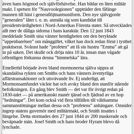
även hans högmod och självförhävelse. Han bildar en liten militär
makt. I spetsen för ”Nauvoolegionen” uppträder den fåfänge
mannen till häst i generallöjtnantsuniform. Den nye självgjorde
”generalen” låter t. o. m. anmäla sig som kandidat till
presidentvärdigheten i Nord-Amerikas Förenta stater. Så utvecklades
allt mer de dåliga sidorna i hans karaktär. Den 12 juni 1843
meddelade Smith sina vänner hemligheten om den beryktade
”uppenbarelsen” om månggiftet, vilket han dock redan förut i tysthet
praktiserat. Svårast hade ”profeten” att få sin hustru ”Emma” att gå
in på saken. Det skulle ock dröja nära 10 år, innan man vågade
offentligen förkunna denna ”himmelska” lära.
Emellertid började även bland mormonerna själva sippra ut
skandalösa rykten om Smiths och hans vänners äventyrliga
affärstransaktioner och utsvävande liv. Ej underligt, att
Mormonsamfundet väckte hat och avsky bland den utanför stående
befolkningen. En gång blev Smith — det var för övrigt redan på
1830-talet — på amerikanskt manér tjärad och fjädrad av en hop
”hedningar”. Det kom också vid flera tillfällen till våldsamma
sammanstötningar mellan dessa och ”profetens” anhängare. Omsider
ingrep statens guvernör med militärmakt, och Smith insattes i
fängelse. Detta stormades den 27 juni 1844 av 200 maskerade och
beväpnade män. Josef Smith och hans broder Hyram blevo då
lynchade.