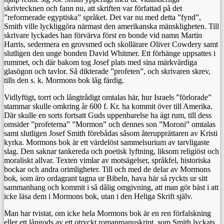
skrivtecknen och fann nu, att skriften var författad på det
”reformerade egyptiska” språket. Det var nu med detta ”fynd”,
Smith ville lyckliggöra närmast den amerikanska mänskligheten. Till
skrivare lyckades han förvärva först en bonde vid namn Martin
Harris, sedermera en grovsmed och skollärare Oliver Cowdery samt
slutligen den unge bonden David Whitmer. Ett förhänge uppsattes i
rummet, och där bakom tog Josef plats med sina märkvärdiga
glasögon och tavlor. Så dikterade ”profeten”, och skrivaren skrev,
tills den s. k. Mormons bok låg färdig.
Vidlyftigt, torrt och långtrådigt omtalas här, hur Israels ”förlorade”
stammar skulle omkring år 600 f. Kr. ha kommit över till Amerika.
Där skulle en sorts fortsatt Guds uppenbarelse ha ägt rum, till dess
omsider ”profeterna” ”Mormon” och dennes son ”Moroni” omtalas
samt slutligen Josef Smith förebådas såsom återupprättaren av Kristi
kyrka. Mormons bok är ett värdelöst sammelsurium av tarvligaste
slag. Den saknar tankereda och poetisk lyftning, liksom religiöst och
moraliskt allvar. Texten vimlar av motsägelser, språkfel, historiska
bockar och andra orimligheter. Till och med de delar av Mormons
bok, som äro ordagrant tagna ur Bibeln, hava här så ryckts ur sitt
sammanhang och kommit i så dålig omgivning, att man gör bäst i att
icke läsa dem i Mormons bok, utan i den Heliga Skrift själv.
Man har tvistat, om icke hela Mormons bok är en ren förfalskning
eller ett långods av ett otryckt romanmanuskript, som Smith lyckats