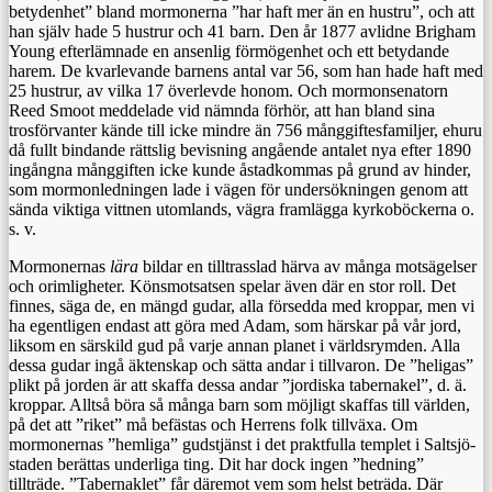
betydenhet” bland mormonerna ”har haft mer än en hustru”, och att
han själv hade 5 hustrur och 41 barn. Den år 1877 avlidne Brigham
Young efterlämnade en ansenlig förmögenhet och ett betydande
harem. De kvarlevande barnens antal var 56, som han hade haft med
25 hustrur, av vilka 17 överlevde honom. Och mormonsenatorn
Reed Smoot meddelade vid nämnda förhör, att han bland sina
trosförvanter kände till icke mindre än 756 månggiftesfamiljer, ehuru
då fullt bindande rättslig bevisning angående antalet nya efter 1890
ingångna månggiften icke kunde åstadkommas på grund av hinder,
som mormonledningen lade i vägen för undersökningen genom att
sända viktiga vittnen utomlands, vägra framlägga kyrkoböckerna o.
s. v.
Mormonernas
lära
bildar en tilltrasslad härva av många motsägelser
och orimligheter. Könsmotsatsen spelar även där en stor roll. Det
finnes, säga de, en mängd gudar, alla försedda med kroppar, men vi
ha egentligen endast att göra med Adam, som härskar på vår jord,
liksom en särskild gud på varje annan planet i världsrymden. Alla
dessa gudar ingå äktenskap och sätta andar i tillvaron. De ”heligas”
plikt på jorden är att skaffa dessa andar ”jordiska tabernakel”, d. ä.
kroppar. Alltså böra så många barn som möjligt skaffas till världen,
på det att ”riket” må befästas och Herrens folk tillväxa. Om
mormonernas ”hemliga” gudstjänst i det praktfulla templet i Saltsjö-
staden berättas underliga ting. Dit har dock ingen ”hedning”
tillträde. ”Tabernaklet” får däremot vem som helst beträda. Där