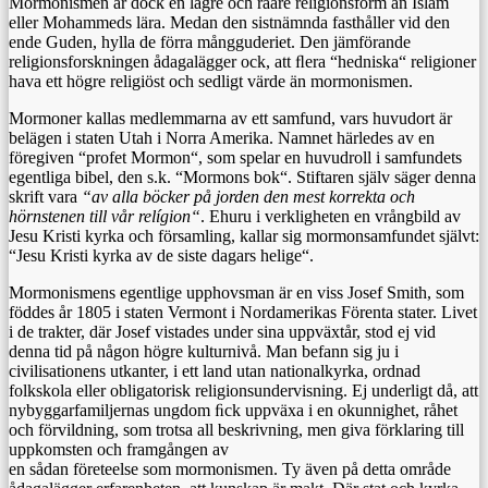
Mormonismen är dock en lägre och råare religionsform än Islám
eller Mohammeds lära. Medan den sistnämnda fasthåller vid den
ende Guden, hylla de förra mångguderiet. Den jämförande
religionsforskningen ådagalägger ock, att ﬂera “hedniska“ religioner
hava ett högre religiöst och sedligt värde än mormonismen.
Mormoner kallas medlemmarna av ett samfund, vars huvudort är
belägen i staten Utah i Norra Amerika. Namnet härledes av en
föregiven “profet Mormon“, som spelar en huvudroll i samfundets
egentliga bibel, den s.k. “Mormons bok“. Stiftaren själv säger denna
skrift vara
“av alla böcker på jorden den mest korrekta och
hörnstenen till vår relígion“
. Ehuru i verkligheten en vrångbild av
Jesu Kristi kyrka och församling, kallar sig mormonsamfundet självt:
“Jesu Kristi kyrka av de siste dagars helige“.
Mormonismens egentlige upphovsman är en viss Josef Smith, som
föddes år 1805 i staten Vermont i Nordamerikas Förenta stater. Livet
i de trakter, där Josef vistades under sina uppväxtår, stod ej vid
denna tid på någon högre kulturnivå. Man befann sig ju i
civilisationens utkanter, i ett land utan nationalkyrka, ordnad
folkskola eller obligatorisk religionsundervisning. Ej underligt då, att
nybyggarfamiljernas ungdom ﬁck uppväxa i en okunnighet, råhet
och förvildning, som trotsa all beskrivning, men giva förklaring till
uppkomsten och framgången av
en sådan företeelse som mormonismen. Ty även på detta område