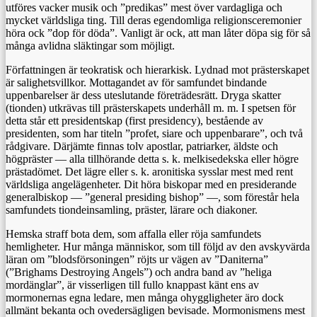
utföres vacker musik och ”predikas” mest över vardagliga och
mycket världsliga ting. Till deras egendomliga religionsceremonier
höra ock ”dop för döda”. Vanligt är ock, att man låter döpa sig för så
många avlidna släktingar som möjligt.
Författningen är teokratisk och hierarkisk. Lydnad mot prästerskapet
är salighetsvillkor. Mottagandet av för samfundet bindande
uppenbarelser är dess uteslutande företrädesrätt. Dryga skatter
(tionden) utkrävas till prästerskapets underhåll m. m. I spetsen för
detta står ett presidentskap (first presidency), bestående av
presidenten, som har titeln ”profet, siare och uppenbarare”, och två
rådgivare. Därjämte finnas tolv apostlar, patriarker, äldste och
högpräster — alla tillhörande detta s. k. melkisedekska eller högre
prästadömet. Det lägre eller s. k. aronitiska sysslar mest med rent
världsliga angelägenheter. Dit höra biskopar med en presiderande
generalbiskop — ”general presiding bishop” —, som förestår hela
samfundets tiondeinsamling, präster, lärare och diakoner.
Hemska straff bota dem, som affalla eller röja samfundets
hemligheter. Hur många människor, som till följd av den avskyvärda
läran om ”blodsförsoningen” röjts ur vägen av ”Daniterna”
(”Brighams Destroying Angels”) och andra band av ”heliga
mordänglar”, är visserligen till fullo knappast känt ens av
mormonernas egna ledare, men många ohyggligheter äro dock
allmänt bekanta och ovedersägligen bevisade. Mormonismens mest