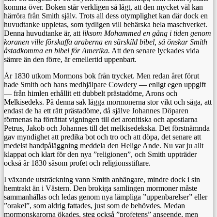
komma över. Boken står verkligen så lågt, att den mycket väl kan
härröra från Smith själv. Trots all dess otymplighet kan där dock en
huvudtanke uppletas, som tydligen vill behärska hela maschverket.
Denna huvudtanke är, att
liksom Mohammed en gång i tiden genom
koranen ville förskaffa araberna en särskild bibel, så önskar Smith
åstadkomma en bibel för Amerika.
Att den senare lyckades vida
sämre än den förre, är emellertid uppenbart.
År 1830 utkom Mormons bok från trycket. Men redan året förut
hade Smith och hans medhjälpare Cowdery — enligt egen uppgift
— från himlen erhållit ett dubbelt prästadöme, Arons och
Melkisedeks. På denna sak lägga mormonerna stor vikt och säga, att
endast de ha ett rätt prästadöme, då själve Johannes Döparen
förmenas ha förrättat vigningen till det aronitiska och apostlarna
Petrus, Jakob och Johannes till det melkisedekska. Det förstnämnda
gav myndighet att predika bot och tro och att döpa, det senare att
medelst handpåläggning meddela den Helige Ande. Nu var ju allt
klappat och klart för den nya ”religionen”, och Smith uppträder
också år 1830 såsom profet och religionsstiftare.
I växande utsträckning vann Smith anhängare, mindre dock i sin
hemtrakt än i Västern. Den brokiga samlingen mormoner måste
sammanhållas och ledas genom nya lämpliga ”uppenbarelser” eller
”orakel”, som aldrig fattades, just som de behövdes. Medan
mormonskarorna ökades, steg också ”profetens” anseende, men